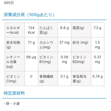
365日
栄養成分表（100gあたり）
エネルギ
134
たんぱく
8.8 g
脂質(g)
7.2 g
ー(kcal)
Kcal
質(g)
炭水化物
7.1 g
カルシウ
37 mg
鉄分 (mg)
1.3
(g)
ム(mg)
mg
レチノー
98 μg
ビタミン
0.06
ビタミン
0.31
ル当量
B1(mg)
mg
B2(mg)
mg
(μg)
ビタミン
０
食物繊維
0.1 g
食塩相当
0.74 g
C(mg)
(g)
量(g)
特定原材料
・卵・小麦