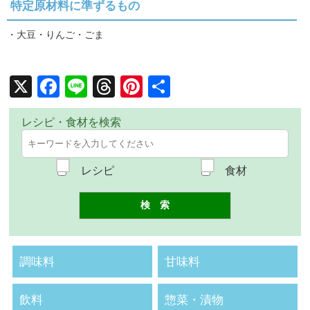
特定原材料に準ずるもの
・大豆・りんご・ごま
X
Facebook
Line
Threads
Pinterest
共
有
レシピ・食材を検索
レシピ
食材
調味料
甘味料
飲料
惣菜・漬物