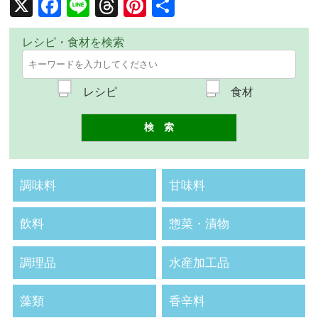
X
Facebook
Line
Threads
Pinterest
共
有
レシピ・食材を検索
レシピ
食材
調味料
甘味料
飲料
惣菜・漬物
調理品
水産加工品
藻類
香辛料