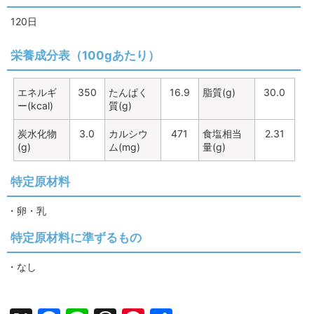
120日
栄養成分表（100gあたり）
エネルギ
350
たんぱく
16.9
脂質(g)
30.0
ー(kcal)
質(g)
炭水化物
3.0
カルシウ
471
食塩相当
2.31
(g)
ム(mg)
量(g)
特定原材料
・卵・乳
特定原材料に準ずるもの
・なし