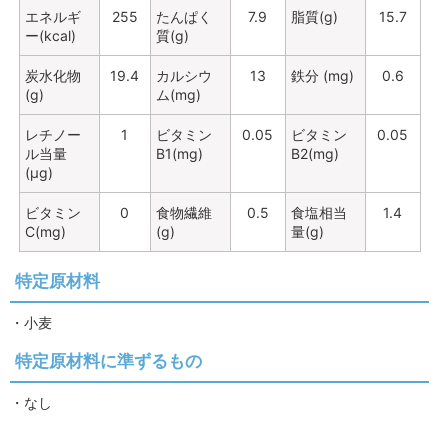
エネルギ
255
たんぱく
7.9
脂質(g)
15.7
ー(kcal)
質(g)
炭水化物
19.4
カルシウ
13
鉄分 (mg)
0.6
(g)
ム(mg)
レチノー
1
ビタミン
0.05
ビタミン
0.05
ル当量
B1(mg)
B2(mg)
(μg)
ビタミン
0
食物繊維
0.5
食塩相当
1.4
C(mg)
(g)
量(g)
特定原材料
・小麦
特定原材料に準ずるもの
・なし