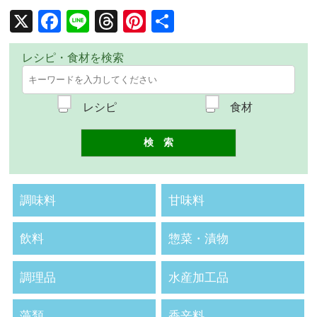
X
Facebook
Line
Threads
Pinterest
共
有
レシピ・食材を検索
レシピ
食材
調味料
甘味料
飲料
惣菜・漬物
調理品
水産加工品
藻類
香辛料