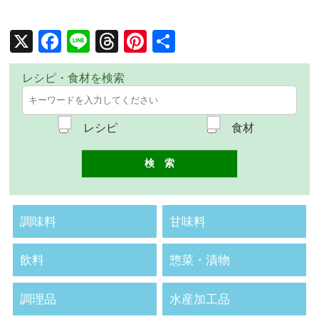
X
Facebook
Line
Threads
Pinterest
共
有
レシピ・食材を検索
レシピ
食材
調味料
甘味料
飲料
惣菜・漬物
調理品
水産加工品