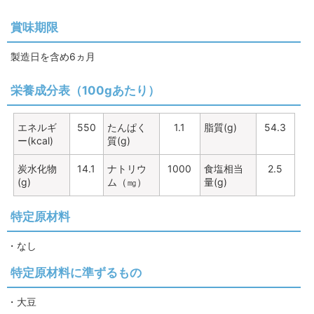
賞味期限
製造日を含め6ヵ月
栄養成分表（100gあたり）
エネルギ
550
たんぱく
1.1
脂質(g)
54.3
ー(kcal)
質(g)
炭水化物
14.1
ナトリウ
1000
食塩相当
2.5
(g)
ム（㎎）
量(g)
特定原材料
・なし
特定原材料に準ずるもの
・大豆