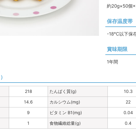
約20g×50個
保存温度帯
-18℃以下保
賞味期限
1年間
り）
218
たんぱく質(g)
10.3
14.6
カルシウム(mg)
22
9
ビタミン B1(mg)
0.04
1
食物繊維総量(g)
0.4