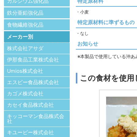
特定原材料
カルシウム強化品
・小麦
鉄分亜鉛強化品
特定原材料に準ずるもの
食物繊維強化品
・なし
メーカー別
お知らせ
株式会社アサダ
※本製品で使用している沖あ
伊那食品工業株式会社
Umios株式会社
この食材を使用
エスビー食品株式会社
カゴメ株式会社
カセイ食品株式会社
キッコーマン食品株式会
社
キユーピー株式会社