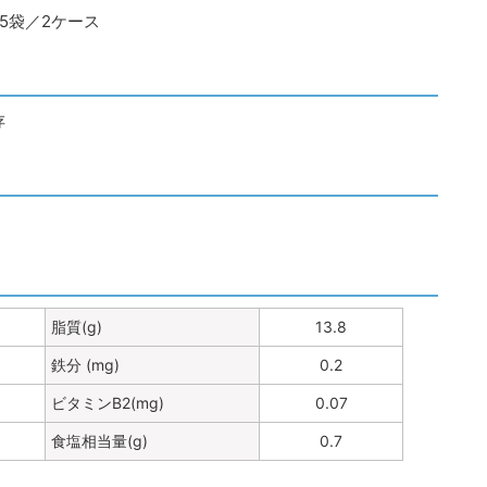
×5袋／2ケース
存
脂質(g)
13.8
鉄分 (mg)
0.2
ビタミンB2(mg)
0.07
食塩相当量(g)
0.7