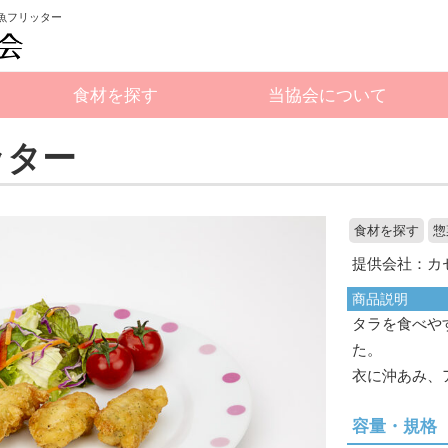
身魚フリッター
食材を探す
当協会について
ッター
食材を探す
惣
提供会社：カ
商品説明
タラを食べや
た。
衣に沖あみ、
容量・規格