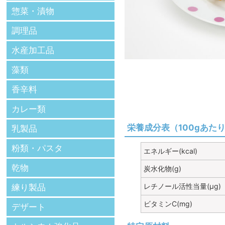
惣菜・漬物
調理品
水産加工品
藻類
香辛料
カレー類
栄養成分表（100gあた
乳製品
粉類・パスタ
エネルギー(kcal)
乾物
炭水化物(g)
レチノール活性当量(μg)
練り製品
ビタミンC(mg)
デザート