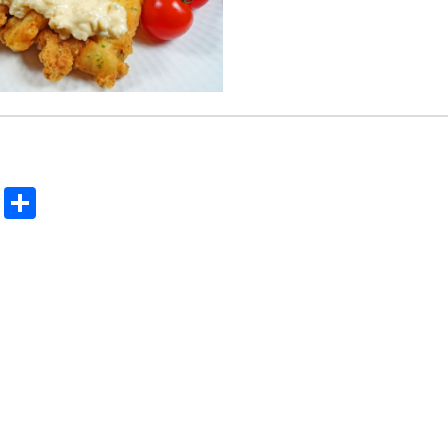
ok
reads
Pinterest
共
有