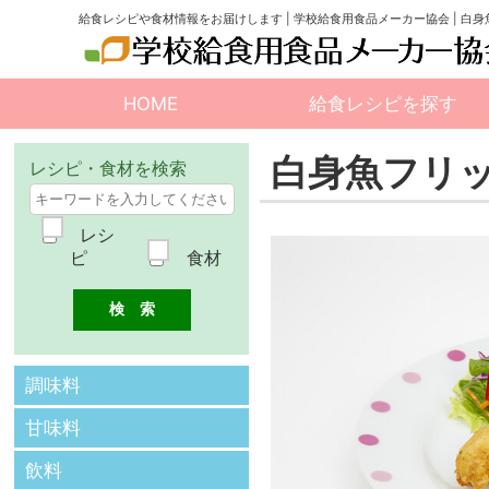
給食レシピや食材情報をお届けします | 学校給食用食品メーカー協会 | 白
HOME
給食レシピを探す
白身魚フリ
レシピ・食材を検索
レシ
ピ
食材
調味料
甘味料
飲料