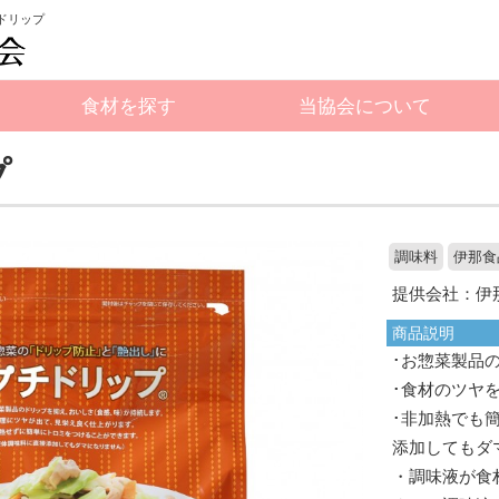
チドリップ
食材を探す
当協会について
プ
調味料
伊那食
提供会社：伊
商品説明
･お惣菜製品
･食材のツヤ
･非加熱でも
添加してもダ
・調味液が食