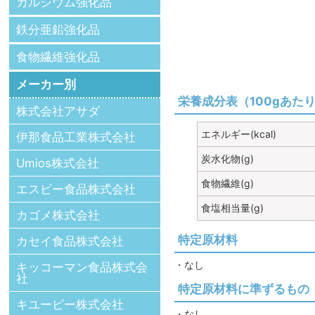
カルシウム強化品
鉄分亜鉛強化品
食物繊維強化品
メーカー別
栄養成分表（100gあた
株式会社アサダ
エネルギー(kcal)
伊那食品工業株式会社
炭水化物(g)
Umios株式会社
食物繊維(g)
エスビー食品株式会社
食塩相当量(g)
カゴメ株式会社
特定原材料
カセイ食品株式会社
・なし
キッコーマン食品株式会
社
特定原材料に準ずるもの
キユーピー株式会社
・なし