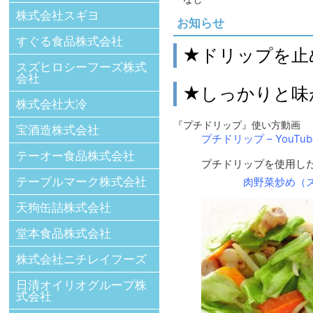
株式会社スギヨ
お知らせ
すぐる食品株式会社
★ドリップを止
スズヒロシーフーズ株式
会社
★しっかりと味
株式会社大冷
『プチドリップ』使い方動画
宝酒造株式会社
プチドリップ – YouTub
テーオー食品株式会社
プチドリップを使用し
テーブルマーク株式会社
肉野菜炒め
天狗缶詰株式会社
堂本食品株式会社
株式会社ニチレイフーズ
日清オイリオグループ株
式会社