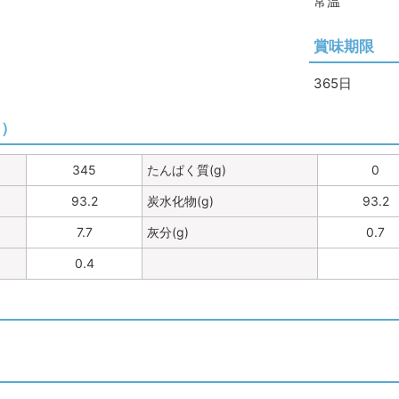
常温
賞味期限
365日
り）
345
たんぱく質(g)
0
93.2
炭水化物(g)
93.2
7.7
灰分(g)
0.7
0.4