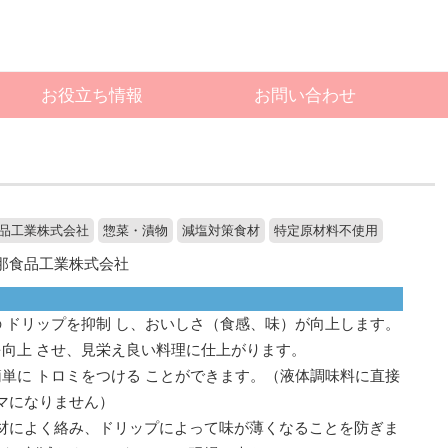
お役立ち情報
お問い合わせ
品工業株式会社
惣菜・漬物
減塩対策食材
特定原材料不使用
那食品工業株式会社
の ドリップを抑制 し、おいしさ（食感、味）が向上します。
を向上 させ、見栄え良い料理に仕上がります。
簡単に トロミをつける ことができます。（液体調味料に直接
マになりません）
材によく絡み、ドリップによって味が薄くなることを防ぎま