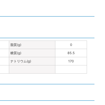
脂質(g)
0
糖質(g)
85.5
ナトリウム(g)
170