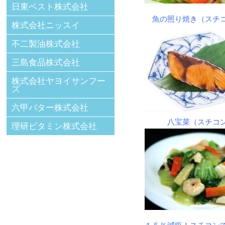
日東ベスト株式会社
魚の照り焼き（ス
株式会社ニッスイ
不二製油株式会社
三島食品株式会社
株式会社ヤヨイサンフー
ズ
六甲バター株式会社
八宝菜（スチコ
理研ビタミン株式会社