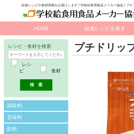
給食レシピや食材情報をお届けします | 学校給食用食品メーカー協会 | プ
HOME
給食レシピを探す
プチドリッ
レシピ・食材を検索
レシ
ピ
食材
調味料
甘味料
飲料