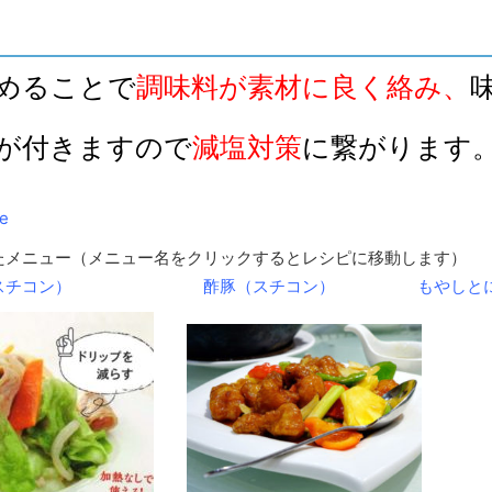
めることで
調味料が素材に良く絡み、
が付きますので
減塩対策
に繋がります
e
たメニュー（メニュー名をクリックするとレシピに移動します）
（スチコン）
酢豚（スチコン）
もやしと