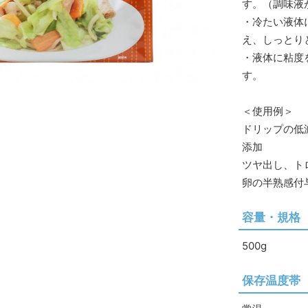
す。（調味液
・冷たい液体
え、しっとり
・液体に粘度
す。
＜使用例＞
ドリップの低
添加
ツヤ出し、ト
卵の半熟感
容量・規格
500g
保存温度帯