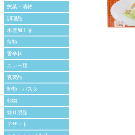
惣菜・漬物
調理品
水産加工品
藻類
香辛料
カレー類
乳製品
粉類・パスタ
乾物
練り製品
デザート