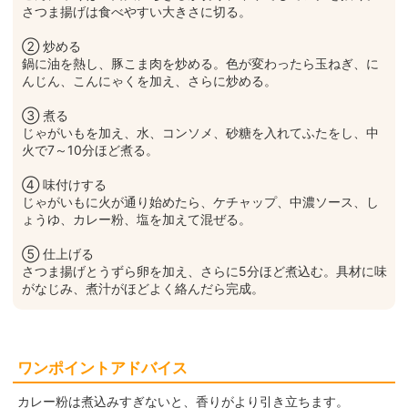
さつま揚げは食べやすい大きさに切る。
② 炒める
鍋に油を熱し、豚こま肉を炒める。色が変わったら玉ねぎ、に
んじん、こんにゃくを加え、さらに炒める。
③ 煮る
じゃがいもを加え、水、コンソメ、砂糖を入れてふたをし、中
火で7～10分ほど煮る。
④ 味付けする
じゃがいもに火が通り始めたら、ケチャップ、中濃ソース、し
ょうゆ、カレー粉、塩を加えて混ぜる。
⑤ 仕上げる
さつま揚げとうずら卵を加え、さらに5分ほど煮込む。具材に味
がなじみ、煮汁がほどよく絡んだら完成。
ワンポイントアドバイス
カレー粉は煮込みすぎないと、香りがより引き立ちます。