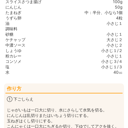
スライスさつま揚げ
100g
にんじん
50g
たまねぎ
中：半分、小なら1個
うずら卵
4粒
油
小さじ１
調味料
砂糖
小さじ１
ケチャップ
大さじ２
中濃ソース
小さじ２
しょうゆ
小さじ１/２
粉カレー
小さじ１
コンソメ
小さじ３/４
塩
小さじ１/３
水
40㏄
作り方
① 下ごしらえ
じゃがいもは一口大に切り、水にさらして水気を切る。
にんじんは乱切りまたはいちょう切りにする。
玉ねぎはくし切りにする。
こんにゃくは一口大にちぎるか切り、下ゆでしてアクを抜く。