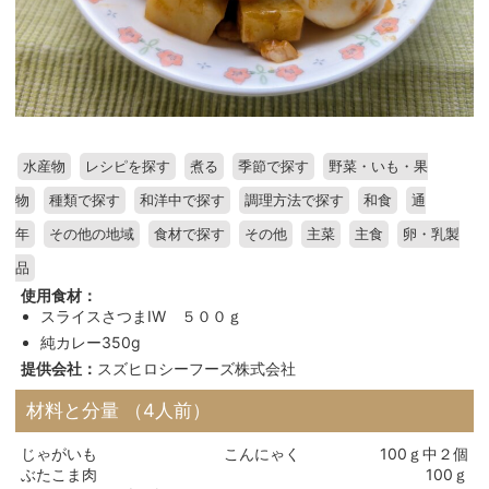
水産物
レシピを探す
煮る
季節で探す
野菜・いも・果
物
種類で探す
和洋中で探す
調理方法で探す
和食
通
年
その他の地域
食材で探す
その他
主菜
主食
卵・乳製
品
使用食材：
スライスさつまIW ５００ｇ
純カレー350g
提供会社：
スズヒロシーフーズ株式会社
材料と分量
（4人前）
じゃがいも
こんにゃく
100ｇ
中２個
ぶたこま肉
100ｇ