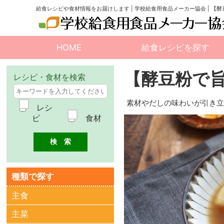
給食レシピや食材情報をお届けします | 学校給食用食品メーカー協会 | 
HOME
給食レシピを探す
【酵豆粉で
レシピ・食材を検索
素材やだしの味わいが引き
レシ
ピ
食材
種類で探す
主食
主菜