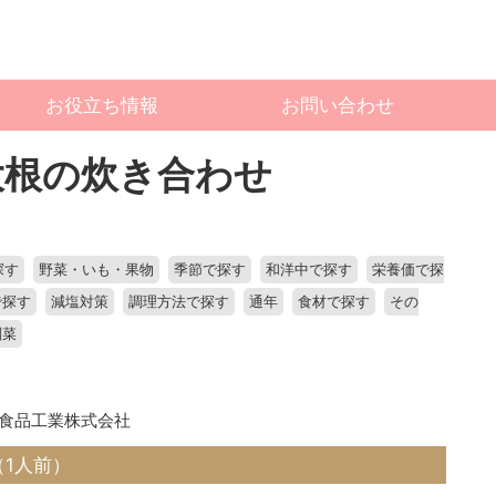
お役立ち情報
お問い合わせ
大根の炊き合わせ
探す
野菜・いも・果物
季節で探す
和洋中で探す
栄養価で探
で探す
減塩対策
調理方法で探す
通年
食材で探す
その
副菜
食品工業株式会社
（1人前）