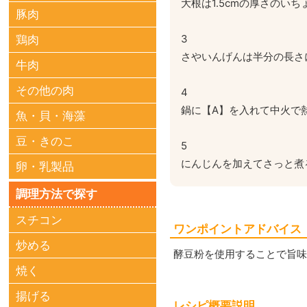
大根は1.5cmの厚さの
豚肉
3
鶏肉
さやいんげんは半分の長さ
牛肉
その他の肉
4
鍋に【A】を入れて中火で
魚・貝・海藻
豆・きのこ
5
にんじんを加えてさっと煮
卵・乳製品
調理方法で探す
スチコン
ワンポイントアドバイス
炒める
酵豆粉を使用することで旨
焼く
揚げる
レシピ概要説明