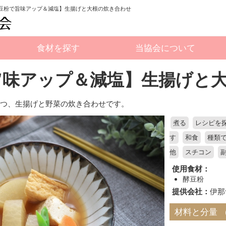
【酵豆粉で旨味アップ＆減塩】生揚げと大根の炊き合わせ
食材を探す
当協会について
旨味アップ＆減塩】生揚げと
立つ、生揚げと野菜の炊き合わせです。
煮る
レシピを
す
和食
種類
他
スチコン
使用食材：
酵豆粉
提供会社：
伊那
材料と分量