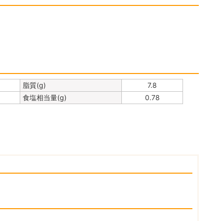
脂質(g)
7.8
食塩相当量(g)
0.78