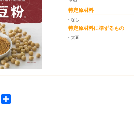
特定原材料
・なし
特定原材料に準ずるもの
・大豆
ok
reads
Pinterest
共
有