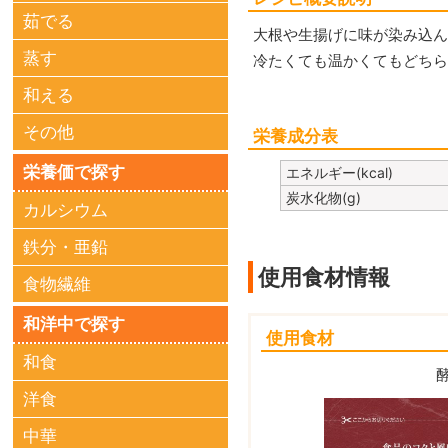
茹でる
大根や生揚げに味が染み込
蒸す
冷たくても温かくてもどち
和える
その他
栄養成分表
栄養価で探す
エネルギー(kcal)
炭水化物(g)
カルシウム
鉄分・亜鉛
使用食材情報
食物繊維
和洋中で探す
使用食材
和食
洋食
中華