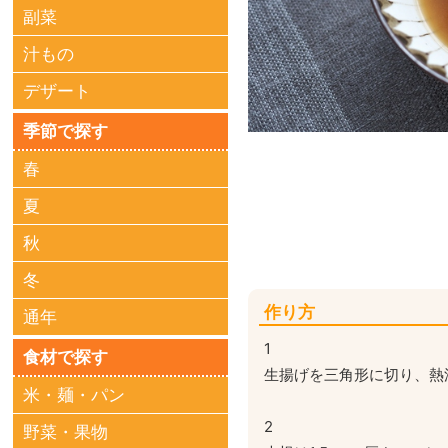
副菜
汁もの
デザート
季節で探す
春
夏
秋
冬
作り方
通年
1
食材で探す
生揚げを三角形に切り、熱
米・麺・パン
2
野菜・果物