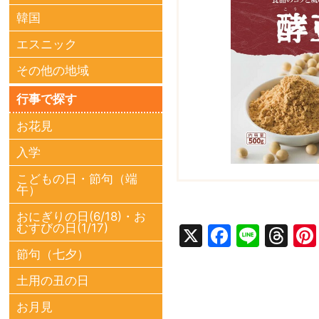
韓国
エスニック
その他の地域
行事で探す
お花見
入学
こどもの日・節句（端
午）
おにぎりの日(6/18)・お
むすびの日(1/17)
X
Facebo
Line
Th
節句（七夕）
土用の丑の日
お月見